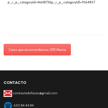
p_r_p_categoryId=4661873&p_r_p_categoryId1=9564857
Curso que recomendamos OPE Murcia
CONTACTO
contrastedefases@gmail.com
650 84 44 84