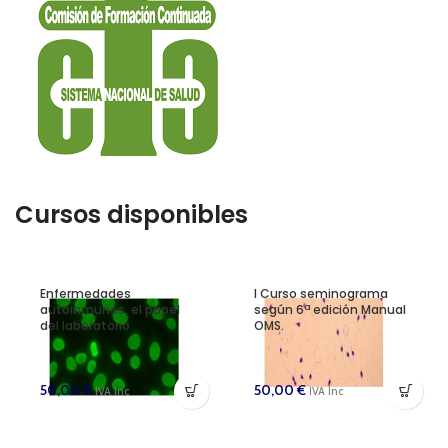
Cursos disponibles
Enfermedades
I Curso seminograma
autoinmunes, el papel
según 6ª edición Manual
del laboratorio
OMS.
50,00
€
50,00
€
IVA Inc
IVA Inc