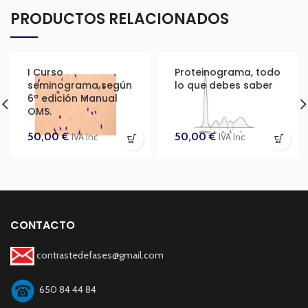
PRODUCTOS RELACIONADOS
I Curso
Proteinograma, todo
seminograma según
lo que debes saber
6ª edición Manual
OMS.
50,00
€
50,00
€
IVA Inc
IVA Inc
CONTACTO
contrastedefases@gmail.com
650 84 44 84