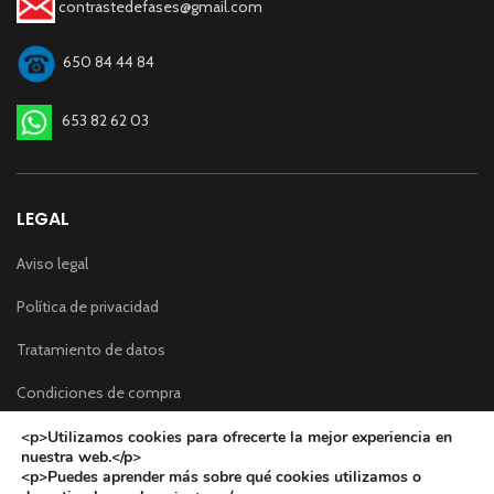
contrastedefases@gmail.com
650 84 44 84
653 82 62 03
LEGAL
Aviso legal
Política de privacidad
Tratamiento de datos
Condiciones de compra
<p>Utilizamos cookies para ofrecerte la mejor experiencia en
REDES SOCIALES
nuestra web.</p>
<p>Puedes aprender más sobre qué cookies utilizamos o