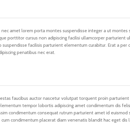
eget nec amet lorem porta montes suspendisse integer a ut montes
ue porttitor cursus non adipiscing facilisi ullamcorper parturient ul
pendisse facilisis parturient elementum curabitur. Erat a per dis
dipiscing penatibus nec erat.
stas faucibus auctor nascetur volutpat torquent proin parturient 
lementum tempor lobortis adipiscing amet condimentum dis felis c
ssim condimentum consequat rutrum parturient amet id euismod s
 cum condimentum placerat diam venenatis blandit hac eget dis la