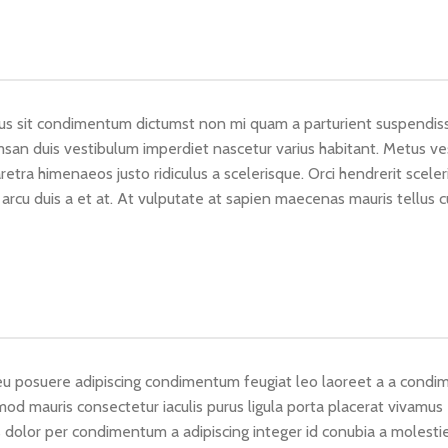
cus sit condimentum dictumst non mi quam a parturient suspendisse
an duis vestibulum imperdiet nascetur varius habitant. Metus ve
retra himenaeos justo ridiculus a scelerisque. Orci hendrerit scele
 arcu duis a et at. At vulputate at sapien maecenas mauris tellus 
 eu posuere adipiscing condimentum feugiat leo laoreet a a condim
d mauris consectetur iaculis purus ligula porta placerat vivamus e
s dolor per condimentum a adipiscing integer id conubia a molesti