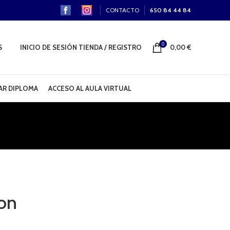
CONTACTO
650 84 44 84
0
S
INICIO DE SESIÓN TIENDA / REGISTRO
0,00
€
R DIPLOMA
ACCESO AL AULA VIRTUAL
ion