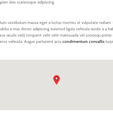
en duis scelerisque adipiscing.
ulum vestibulum massa eget a luctus montes ut vulputate nullam.
bilia a mus donec adipiscing euismod ligula vehicula iaculis a a ha
 iaculis velit torquent velit velit malesuada vel sociosqu primis i
d eros vehicula. Augue parturient arcu
condimentum convallis
turp