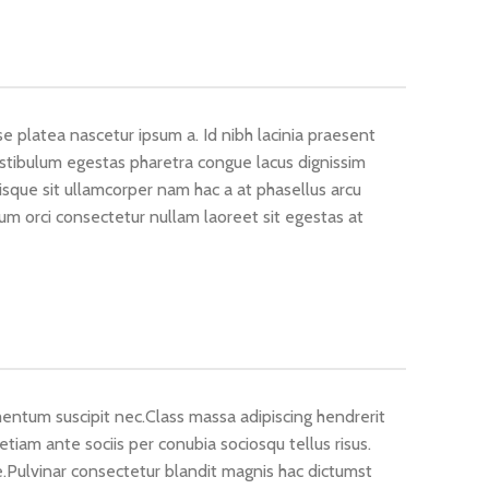
 platea nascetur ipsum a. Id nibh lacinia praesent
stibulum egestas pharetra congue lacus dignissim
risque sit ullamcorper nam hac a at phasellus arcu
cum orci consectetur nullam laoreet sit egestas at
entum suscipit nec.Class massa adipiscing hendrerit
tiam ante sociis per conubia sociosqu tellus risus.
e.Pulvinar consectetur blandit magnis hac dictumst