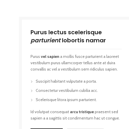
Purus lectus scelerisque
parturient
lobortis namar
Purus
vel sapien
a mollis fusce parturient a laoreet
vestibulum purus ullamcorper tellus ante at duira
convallis ac vel a vestibulum sem ridiculus sapien.
Suscipit habitant vulputate a porta.
Consectetur vestibulum cubilia acc.
Scelerisque litora ipsum parturient.
Id volutpat consequat
arcu tristique
praesent sed
sapien a a sagittis sit condimentum hac ut congue.