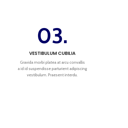
03.
VESTIBULUM CUBILIA
Gravida morbi platea at arcu convallis
a id id suspendisse parturient adipiscing
vestibulum. Praesent interdu.