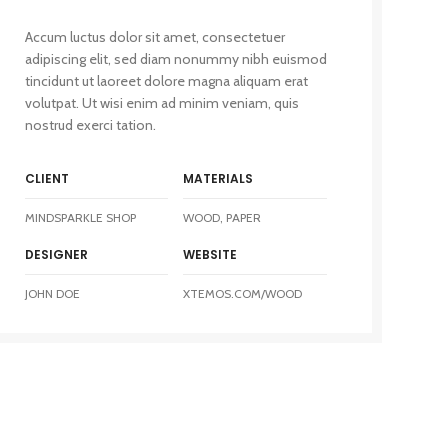
Accum luctus dolor sit amet, consectetuer
adipiscing elit, sed diam nonummy nibh euismod
tincidunt ut laoreet dolore magna aliquam erat
volutpat. Ut wisi enim ad minim veniam, quis
nostrud exerci tation.
CLIENT
MATERIALS
MINDSPARKLE SHOP
WOOD, PAPER
DESIGNER
WEBSITE
JOHN DOE
XTEMOS.COM/WOOD